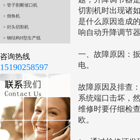
> 管子割断坡口机
切割机时出现诸
> 倒角机
是什么原因造成
> 封头切割机
响自动升降调节
> 钢结构H型生产线
一、故障原因：
咨询热线
电。
15190258597
故障原因及排查
系统端口击坏，
维修时要仔细检查
欧。