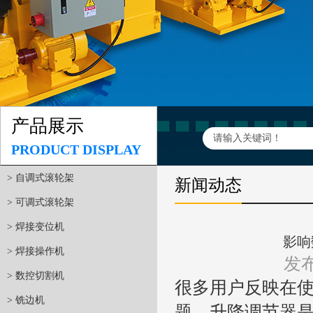
产品展示
PRODUCT DISPLAY
> 自调式滚轮架
新闻动态
> 可调式滚轮架
> 焊接变位机
影响
> 焊接操作机
发布
> 数控切割机
很多用户反映在
> 铣边机
题，升降调节器