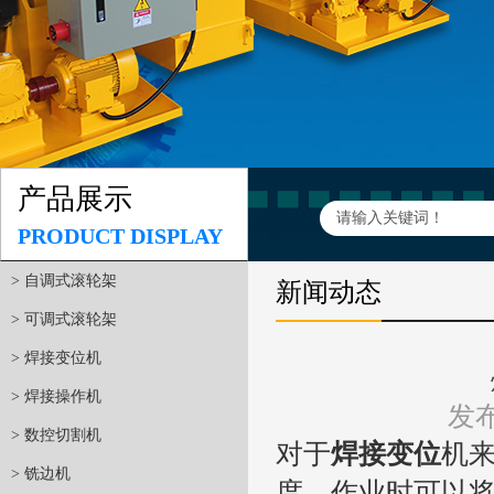
产品展示
PRODUCT DISPLAY
> 自调式滚轮架
新闻动态
> 可调式滚轮架
> 焊接变位机
> 焊接操作机
发布
> 数控切割机
对于
焊接变位
机
> 铣边机
度，作业时可以