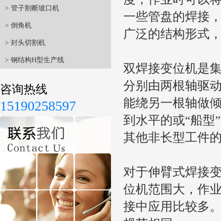
> 管子割断坡口机
一些管盘的焊接
> 倒角机
广泛的结构形式
> 封头切割机
> 钢结构H型生产线
双焊接变位机是
分别由两根轴驱
咨询热线
能绕另一根轴做
15190258597
到水平的或“船型
其他非长型工件
对于伸臂式焊接
位机范围大，作
接中应用比较多