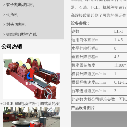
> 管子割断坡口机
器、石油、化工、机械等制造行
> 倒角机
高焊接质量起到了可靠的保证作
设备参数：
> 封头切割机
参数
LH-1
> 钢结构H型生产线
适用筒体直径m
1-4.5
公司热销
水平伸缩行程m
8
垂直升降行程m
4.5
机座回转角度
士180°
横臂升降速度m/min
1
横臂焊接速度m/min
0.12-1.
台车进退速度m/min
3
此参数为我公司标准参数，可以
CHGK-60t电动丝杆可调式滚轮架
产品设备图片