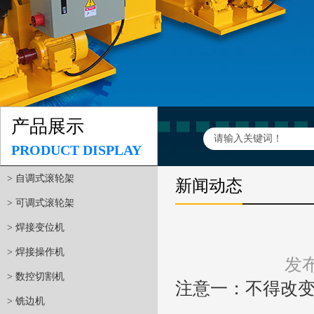
产品展示
PRODUCT DISPLAY
> 自调式滚轮架
新闻动态
> 可调式滚轮架
> 焊接变位机
> 焊接操作机
发布
> 数控切割机
注意一：不得改
> 铣边机