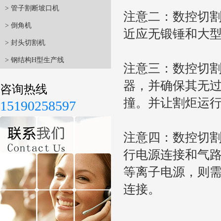
> 管子割断坡口机
注意二：数控切
> 倒角机
近应无锻锤和大
> 封头切割机
> 钢结构H型生产线
注意三：数控切
器，并确保其无
咨询热线
撞。并让割炬运
15190258597
注意四：数控切
行电源连接和气
等离子电源，则
连接。