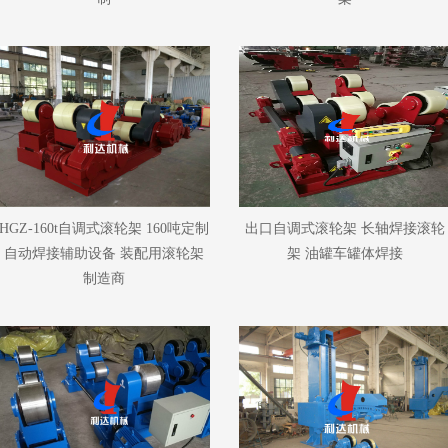
HGZ-160t自调式滚轮架 160吨定制
出口自调式滚轮架 长轴焊接滚轮
自动焊接辅助设备 装配用滚轮架
架 油罐车罐体焊接
制造商