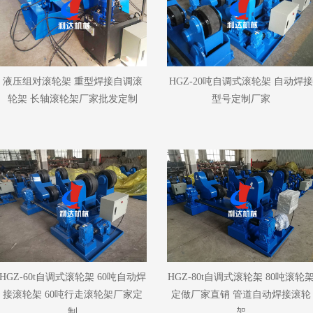
液压组对滚轮架 重型焊接自调滚
HGZ-20吨自调式滚轮架 自动焊
轮架 长轴滚轮架厂家批发定制
型号定制厂家
HGZ-60t自调式滚轮架 60吨自动焊
HGZ-80t自调式滚轮架 80吨滚轮
接滚轮架 60吨行走滚轮架厂家定
定做厂家直销 管道自动焊接滚轮
制
架